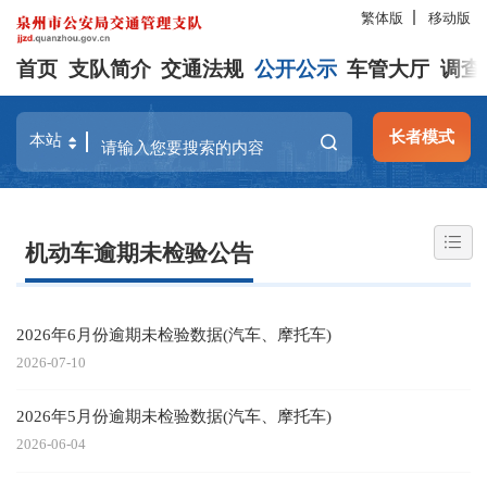
繁体版
移动版
首页
支队简介
交通法规
公开公示
车管大厅
调查
长者模式
机动车逾期未检验公告
2026年6月份逾期未检验数据(汽车、摩托车)
2026-07-10
2026年5月份逾期未检验数据(汽车、摩托车)
2026-06-04