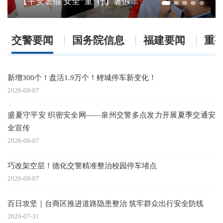
从田埂到课堂，泉州交警为 一老一小 编织夏季出行交通安全网
交警要闻
国务院信息
福建要闻
重
新增300个！盘活1.9万个！鲤城停车新变化！
2026-08-07
盛夏守平安 织密安全网——泉州交警多点发力开展夏季交通安
全宣传
2026-08-07
巧改架空层！德化交警精准整治校园停车堵点
2026-08-07
百日攻坚｜台商区推进道路隐患整治 筑牢群众出行安全防线
2026-07-31