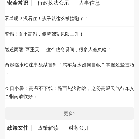
安全常识
行政执法公示
人事信息
看着呢？没看住！孩子就这么被撞翻了！
2
警惕！夏季高温，疲劳驾驶风险上升！
隧道两端“两重天”，这个致命瞬间，很多人会忽略！
2
两起临水临崖事故敲警钟！汽车落水如何自救？掌握这些技巧
→
2
今日小暑！高温不下线！路面热浪翻滚，这份高温天气行车安
2
全指南请收好→
更多>
政策文件
政策解读
财务公开