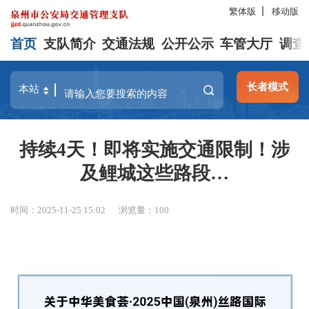
繁体版
移动版
首页
支队简介
交通法规
公开公示
车管大厅
调查
长者模式
持续4天！即将实施交通限制！涉
及鲤城这些路段…
时间：2025-11-25 15:02
浏览量：
100