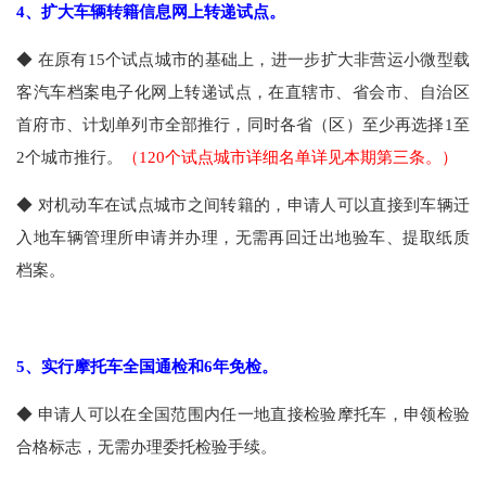
4
、扩大车辆转籍信息网上转递试点。
◆
在原有
15
个试点城市的基础上，进一步扩大非营运小微型载
客汽车档案电子化网上转递试点，在直辖市、省会市、自治区
首府市、计划单列市全部推行，同时各省（区）至少再选择
1
至
2
个城市推行。
（
120
个试点城市详细名单详见本期第三条。）
◆
对机动车在试点城市之间转籍的，申请人可以直接到车辆迁
入地车辆管理所申请并办理，无需再回迁出地验车、提取纸质
档案。
5
、实行摩托车全国通检和
6
年免检。
◆
申请人可以在全国范围内任一地直接检验摩托车，申领检验
合格标志，无需办理委托检验手续。