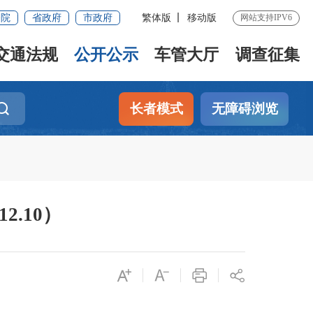
务院
省政府
市政府
繁体版
移动版
网站支持IPV6
交通法规
公开公示
车管大厅
调查征集
长者模式
无障碍浏览
2.10）