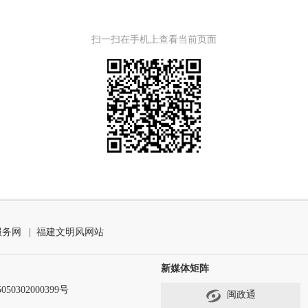
扫一扫在手机上查看当前页面
服务网
|
福建文明风网站
新媒体矩阵
50302000399号
闽政通