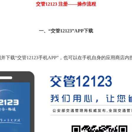
交管
12123
注册——操作流程
一、“交管
12123
”
APP
下载
并下载“交管
12123
手机
APP
”，也可以在手机自身的应用商店内