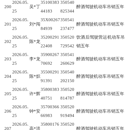
2026.05.
35100383
350540
200
吴*丁
醉酒驾驶机动车吊销五年
25
44183
825344
2026.05.
35X00267
350541
201
刘*闯
醉酒驾驶机动车吊销五年
25
84939
237477
2026.05.
35200291
350520
饮酒后驾驶营运机动车吊
202
陈*龙
25
22408
729542
销五年
2026.05.
35900267
350541
203
李*龙
醉酒驾驶机动车吊销五年
25
70692
260629
2026.05.
35500291
350540
204
陈*炽
醉酒驾驶机动车吊销五年
25
91391
202150
2026.05.
35800383
350520
205
许*辉
醉酒驾驶机动车吊销五年
25
40751
814787
2026.05.
35700366
350520
206
钟*安
醉酒驾驶机动车吊销五年
25
66983
919494
2026.05.
35800176
350520
207
高*洪
醉酒驾驶机动车吊销五年