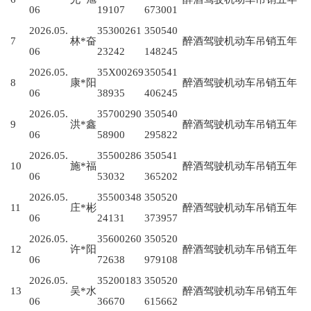
06
19107
673001
2026.05.
35300261
350540
7
林*奋
醉酒驾驶机动车吊销五年
06
23242
148245
2026.05.
35X00269
350541
8
康*阳
醉酒驾驶机动车吊销五年
06
38935
406245
2026.05.
35700290
350540
9
洪*鑫
醉酒驾驶机动车吊销五年
06
58900
295822
2026.05.
35500286
350541
10
施*福
醉酒驾驶机动车吊销五年
06
53032
365202
2026.05.
35500348
350520
11
庄*彬
醉酒驾驶机动车吊销五年
06
24131
373957
2026.05.
35600260
350520
12
许*阳
醉酒驾驶机动车吊销五年
06
72638
979108
2026.05.
35200183
350520
13
吴*水
醉酒驾驶机动车吊销五年
06
36670
615662