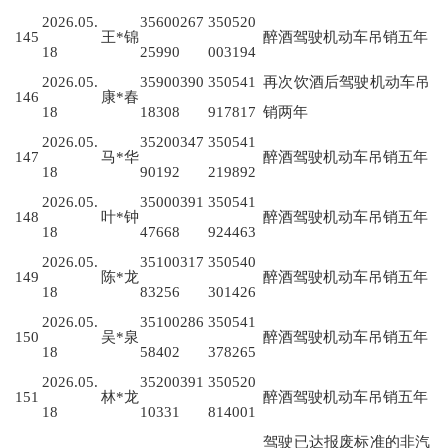
2026.05.
35600267
350520
145
王*锦
醉酒驾驶机动车吊销五年
18
25990
003194
2026.05.
35900390
350541
再次饮酒后驾驶机动车吊
146
康*春
18
18308
917817
销两年
2026.05.
35200347
350541
147
马*华
醉酒驾驶机动车吊销五年
18
90192
219892
2026.05.
35000391
350541
148
叶*钟
醉酒驾驶机动车吊销五年
18
47668
924463
2026.05.
35100317
350540
149
陈*龙
醉酒驾驶机动车吊销五年
18
83256
301426
2026.05.
35100286
350541
150
吴*泉
醉酒驾驶机动车吊销五年
18
58402
378265
2026.05.
35200391
350520
151
林*龙
醉酒驾驶机动车吊销五年
18
10331
814001
驾驶已达报废标准的非汽