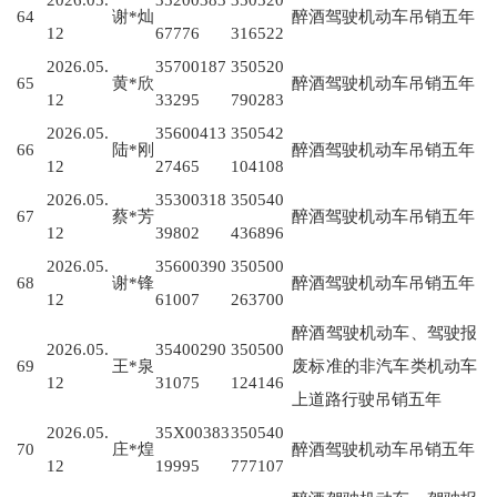
64
谢*灿
醉酒驾驶机动车吊销五年
12
67776
316522
2026.05.
35700187
350520
65
黄*欣
醉酒驾驶机动车吊销五年
12
33295
790283
2026.05.
35600413
350542
66
陆*刚
醉酒驾驶机动车吊销五年
12
27465
104108
2026.05.
35300318
350540
67
蔡*芳
醉酒驾驶机动车吊销五年
12
39802
436896
2026.05.
35600390
350500
68
谢*锋
醉酒驾驶机动车吊销五年
12
61007
263700
醉酒驾驶机动车、驾驶报
2026.05.
35400290
350500
69
王*泉
废标准的非汽车类机动车
12
31075
124146
上道路行驶吊销五年
2026.05.
35X00383
350540
70
庄*煌
醉酒驾驶机动车吊销五年
12
19995
777107