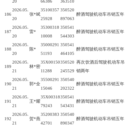
20
66386
363510
2026.05.
35100357
350520
186
张*斌
醉酒驾驶机动车吊销五年
20
25928
897063
2026.05.
35300318
350541
187
雷*
醉酒驾驶机动车吊销五年
20
10008
544303
2026.05.
35000291
350541
188
陈*
醉酒驾驶机动车吊销五年
20
51193
464105
2026.05.
35X00150
350520
再次饮酒后驾驶机动车吊
189
林*密
21
11288
245529
销两年
2026.05.
35500291
350540
190
郭*全
醉酒驾驶机动车吊销五年
21
15046
202322
2026.05.
35X00318
350541
191
王*耀
醉酒驾驶机动车吊销五年
21
79243
543431
2026.05.
35200383
350540
192
贺*燕
醉酒驾驶机动车吊销五年
21
42701
890347