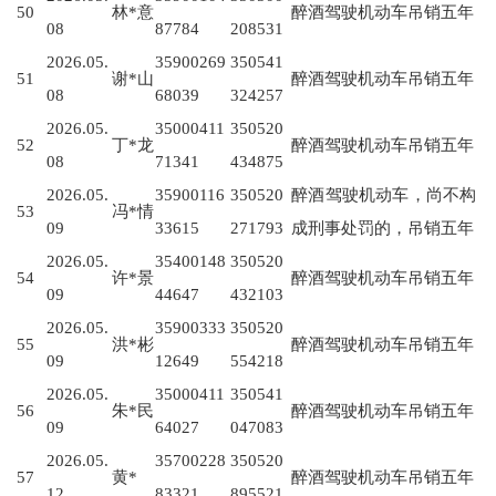
50
林*意
醉酒驾驶机动车吊销五年
08
87784
208531
2026.05.
35900269
350541
51
谢*山
醉酒驾驶机动车吊销五年
08
68039
324257
2026.05.
35000411
350520
52
丁*龙
醉酒驾驶机动车吊销五年
08
71341
434875
2026.05.
35900116
350520
醉酒驾驶机动车，尚不构
53
冯*情
09
33615
271793
成刑事处罚的，吊销五年
2026.05.
35400148
350520
54
许*景
醉酒驾驶机动车吊销五年
09
44647
432103
2026.05.
35900333
350520
55
洪*彬
醉酒驾驶机动车吊销五年
09
12649
554218
2026.05.
35000411
350541
56
朱*民
醉酒驾驶机动车吊销五年
09
64027
047083
2026.05.
35700228
350520
57
黄*
醉酒驾驶机动车吊销五年
12
83321
895521