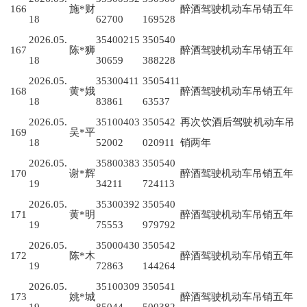
166
施*财
醉酒驾驶机动车吊销五年
18
62700
169528
2026.05.
35400215
350540
167
陈*狮
醉酒驾驶机动车吊销五年
18
30659
388228
2026.05.
35300411
3505411
168
黄*娥
醉酒驾驶机动车吊销五年
18
83861
63537
2026.05.
35100403
350542
再次饮酒后驾驶机动车吊
169
吴*平
18
52002
020911
销两年
2026.05.
35800383
350540
170
谢*辉
醉酒驾驶机动车吊销五年
19
34211
724113
2026.05.
35300392
350540
171
黄*明
醉酒驾驶机动车吊销五年
19
75553
979792
2026.05.
35000430
350542
172
陈*木
醉酒驾驶机动车吊销五年
19
72863
144264
2026.05.
35100309
350541
173
姚*城
醉酒驾驶机动车吊销五年
19
85044
500382