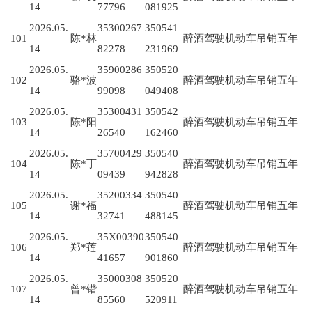
14
77796
081925
2026.05.
35300267
350541
101
陈*林
醉酒驾驶机动车吊销五年
14
82278
231969
2026.05.
35900286
350520
102
骆*波
醉酒驾驶机动车吊销五年
14
99098
049408
2026.05.
35300431
350542
103
陈*阳
醉酒驾驶机动车吊销五年
14
26540
162460
2026.05.
35700429
350540
104
陈*丁
醉酒驾驶机动车吊销五年
14
09439
942828
2026.05.
35200334
350540
105
谢*福
醉酒驾驶机动车吊销五年
14
32741
488145
2026.05.
35X00390
350540
106
郑*莲
醉酒驾驶机动车吊销五年
14
41657
901860
2026.05.
35000308
350520
107
曾*锴
醉酒驾驶机动车吊销五年
14
85560
520911