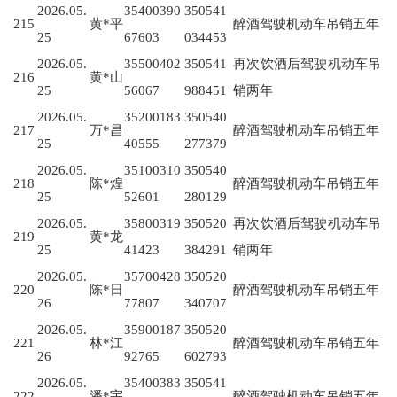
2026.05.
35400390
350541
215
黄*平
醉酒驾驶机动车吊销五年
25
67603
034453
2026.05.
35500402
350541
再次饮酒后驾驶机动车吊
216
黄*山
25
56067
988451
销两年
2026.05.
35200183
350540
217
万*昌
醉酒驾驶机动车吊销五年
25
40555
277379
2026.05.
35100310
350540
218
陈*煌
醉酒驾驶机动车吊销五年
25
52601
280129
2026.05.
35800319
350520
再次饮酒后驾驶机动车吊
219
黄*龙
25
41423
384291
销两年
2026.05.
35700428
350520
220
陈*日
醉酒驾驶机动车吊销五年
26
77807
340707
2026.05.
35900187
350520
221
林*江
醉酒驾驶机动车吊销五年
26
92765
602793
2026.05.
35400383
350541
222
潘*宇
醉酒驾驶机动车吊销五年