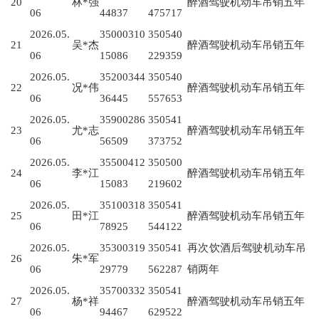
20
林*强
醉酒驾驶机动车吊销五年
06
44837
475717
2026.05.
35000310
350540
21
吴*杰
醉酒驾驶机动车吊销五年
06
15086
229359
2026.05.
35200344
350540
22
况*伟
醉酒驾驶机动车吊销五年
06
36445
557653
2026.05.
35900286
350541
23
尤*志
醉酒驾驶机动车吊销五年
06
56509
373752
2026.05.
35500412
350500
24
李*江
醉酒驾驶机动车吊销五年
06
15083
219602
2026.05.
35100318
350541
25
田*江
醉酒驾驶机动车吊销五年
06
78925
544122
2026.05.
35300319
350541
再次饮酒后驾驶机动车吊
26
朱*军
06
29779
562287
销两年
2026.05.
35700332
350541
27
杨*祥
醉酒驾驶机动车吊销五年
06
94467
629522