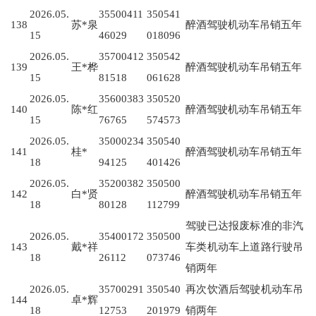
2026.05.
35500411
350541
138
苏*泉
醉酒驾驶机动车吊销五年
15
46029
018096
2026.05.
35700412
350542
139
王*桦
醉酒驾驶机动车吊销五年
15
81518
061628
2026.05.
35600383
350520
140
陈*红
醉酒驾驶机动车吊销五年
15
76765
574573
2026.05.
35000234
350540
141
桂*
醉酒驾驶机动车吊销五年
18
94125
401426
2026.05.
35200382
350500
142
白*贤
醉酒驾驶机动车吊销五年
18
80128
112799
驾驶已达报废标准的非汽
2026.05.
35400172
350500
143
戴*祥
车类机动车上道路行驶吊
18
26112
073746
销两年
2026.05.
35700291
350540
再次饮酒后驾驶机动车吊
144
卓*辉
18
12753
201979
销两年