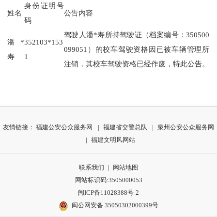
身份证明号
姓名
公告内容
码
驾驶人潘*寿所持驾驶证（档案编号：350500
潘*
352103*153
099051）的校车驾驶资格因已被车辆管理所
寿
1
注销，其校车驾驶资格已经作废，特此公告。
友情链接：
福建公安公众服务网
|
福建省交警总队
|
泉州公安公众服务网
|
福建文明风网站
联系我们
|
网站地图
网站标识码:3505000053
闽ICP备11028388号-2
闽公网安备 35050302000399号