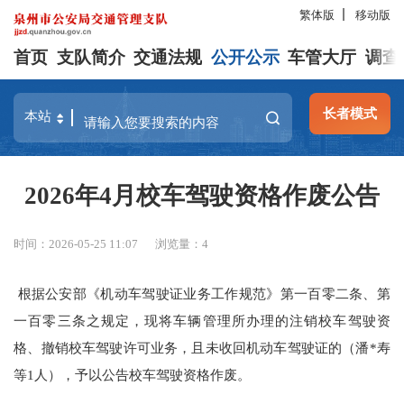
繁体版
移动版
首页
支队简介
交通法规
公开公示
车管大厅
调查
长者模式
2026年4月校车驾驶资格作废公告
时间：2026-05-25 11:07
浏览量：
4
根据公安部《机动车驾驶证业务工作规范》第一百零二条、第
一百零三条之规定，现将车辆管理所办理的注销校车驾驶资
格、撤销校车驾驶许可业务，且未收回机动车驾驶证的（潘*寿
等1人），予以公告校车驾驶资格作废。