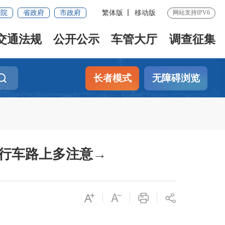
务院
省政府
市政府
繁体版
移动版
网站支持IPV6
交通法规
公开公示
车管大厅
调查征集
长者模式
无障碍浏览
，行车路上多注意→